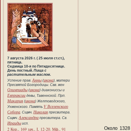
7 августа 2026 г. ( 25 июля ст.ст.),
пятница.
Седмица 10-я по Пятидесятнице.
День постный.
Пища с
растительным маслом.
Анны
икона
Успение прав.
(
), матери
Пресвятой Богородицы. Свв. жен
Олимпиады
икона
(
) диакониссы и
Евпраксии
девы, Тавеннской. Прп.
Макария
икона
(
) Желтоводского,
V Вселенского
Унженского. Память
Собора
Николая
. Сщмч.
пресвитера.
Александра
Сщмч.
пресвитера. Св.
Ираиды
исп.
Около 1328 год
2 Кор., 169 зач., I, 12-20.
Мф., 91