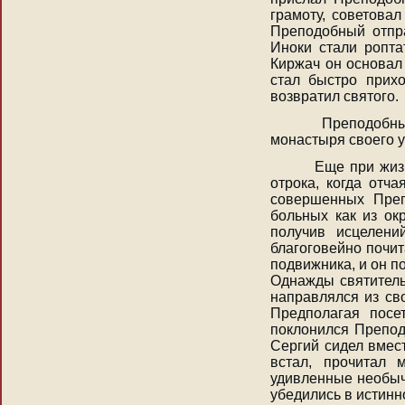
грамоту, советова
Преподобный отпра
Иноки стали ропта
Киржач он основал
стал быстро прихо
возвратил святого.
Преподобный Се
монастыря своего у
Еще при жизни 
отрока, когда отч
совершенных Преп
больных как из ок
получив исцелени
благоговейно почи
подвижника, и он п
Однажды святитель
направлялся из св
Предполагая посет
поклонился Препод
Сергий сидел вмес
встал, прочитал 
удивленные необыч
убедились в истинн