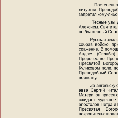
Постепенно ин
литургии Преподо
запретил кому-либо
Тесные узы дух
Алексием. Святител
но блаженный Серги
Русская земля в
собрав войско, пр
сражение. В помощ
Андрея (Ослябю) 
Пророчество Препо
Пресвятой Богоро
Куликовом поле, п
Преподобный Серги
воинству.
За ангельскую 
авва Сергий чита
Матери, он присел о
ожидает чудесное
апостолов Петра и
Пресвятая Бого
покровительствоват