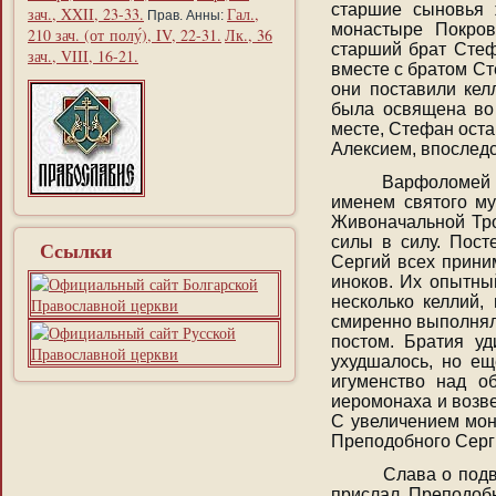
старшие сыновья 
зач., XXII, 23-33.
Гал.,
Прав. Анны:
монастыре Покров
210 зач. (от полу́), IV, 22-31.
Лк., 36
старший брат Стеф
зач., VIII, 16-21.
вместе с братом Ст
они поставили кел
была освящена во
месте, Стефан оста
Алексием, впоследс
Варфоломей же 
именем святого му
Живоначальной Тро
силы в силу. Пост
Ссылки
Сергий всех прини
иноков. Их опытны
несколько келлий,
смиренно выполнял
постом. Братия уд
ухудшалось, но ещ
игуменство над о
иеромонаха и возве
С увеличением мон
Преподобного Серг
Слава о подвиг
прислал Преподобн