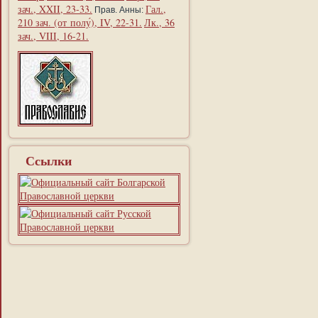
зач., XXII, 23-33.
Гал.,
Прав. Анны:
210 зач. (от полу́), IV, 22-31.
Лк., 36
зач., VIII, 16-21.
Ссылки