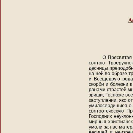
А
О Пресвятая и 
святою Троеручно
десницы преподобн
на ней во образе т
и Всещедрую рода 
скорби и болезни 
ранами страстей м
зриши, Госпоже вс
заступлении, яко 
умилосердишися о 
святоотеческую Пр
Господних неуклон
мирныя христианск
умоли за нас матер
велицей и неизре