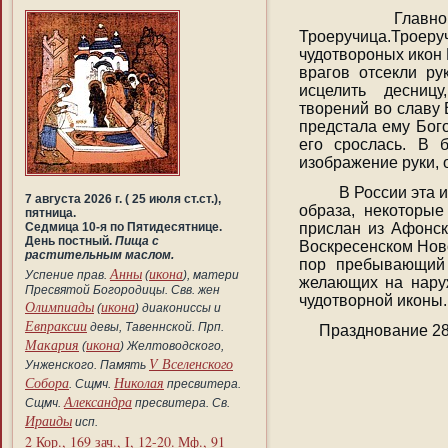
Главной свят
Троеручица.Троер
чудотвороных икон
врагов отсекли р
исцелить десницу,
творений во славу 
предстала ему Бого
его срослась. В 
изображение руки, 
В России эта ик
7 августа 2026 г. ( 25 июля ст.ст.),
образа, некоторые
пятница.
Седмица 10-я по Пятидесятнице.
прислан из Афонск
День постный.
Пища с
Воскресенском Ново
растительным маслом.
пор пребывающий 
Анны
икона
Успение прав.
(
), матери
желающих на наруж
Пресвятой Богородицы. Свв. жен
чудотворной иконы.
Олимпиады
икона
(
) диакониссы и
Евпраксии
девы, Тавеннской. Прп.
Празднование 28 
Макария
икона
(
) Желтоводского,
V Вселенского
Унженского. Память
Собора
Николая
. Сщмч.
пресвитера.
Александра
Сщмч.
пресвитера. Св.
Ираиды
исп.
2 Кор., 169 зач., I, 12-20.
Мф., 91