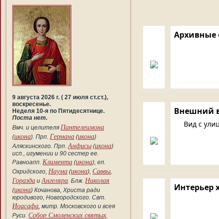
Архивные 
9 августа 2026 г. ( 27 июля ст.ст.),
воскресенье.
Внешний 
Неделя 10-я по Пятидесятнице.
Поста нет.
Вид с ули
Пантелеимона
Вмч. и целителя
икона
Германа
икона
(
). Прп.
(
)
Анфисы
икона
Аляскинского. Прп.
(
)
исп., игумении и 90 сестер ее.
Климента
икона
Равноапп.
(
), еп.
Наума
икона
Саввы
Охридского,
(
),
,
Горазда
Ангеляра
Николая
и
. Блж.
Интерьер 
икона
(
) Кочанова, Христа ради
юродивого, Новгородского. Свт.
Иоасафа
, митр. Московского и всея
Собор Смоленских святых
Руси.
.