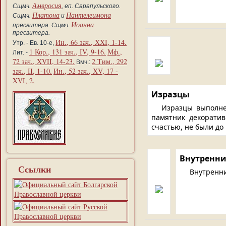
Амвросия
Сщмч.
, еп. Сарапульского.
Платона
Пантелеимона
Сщмч.
и
Иоанна
пресвитера. Сщмч.
пресвитера.
Ин., 66 зач., XXI, 1-14.
Утр. - Ев. 10-е,
1 Кор., 131 зач., IV, 9-16.
Мф.,
Лит. -
72 зач., XVII, 14-23.
2 Тим., 292
Вмч.:
зач., II, 1-10.
Ин., 52 зач., XV, 17 -
XVI, 2.
Изразцы
Изразцы выполне
памятник декоратив
счастью, не были до
Внутренни
Ссылки
Внутренни