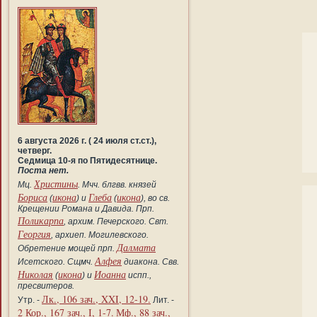
6 августа 2026 г. ( 24 июля ст.ст.),
четверг.
Седмица 10-я по Пятидесятнице.
Поста нет.
Христины
Мц.
. Мчч. блгвв. князей
Бориса
икона
Глеба
икона
(
) и
(
), во св.
Крещении Романа и Давида. Прп.
Поликарпа
, архим. Печерского. Свт.
Георгия
, архиеп. Могилевского.
Далмата
Обретение мощей прп.
Алфея
Исетского. Сщмч.
диакона. Свв.
Николая
икона
Иоанна
(
) и
испп.,
пресвитеров.
Лк., 106 зач., XXI, 12-19.
Утр. -
Лит. -
2 Кор., 167 зач., I, 1-7.
Мф., 88 зач.,