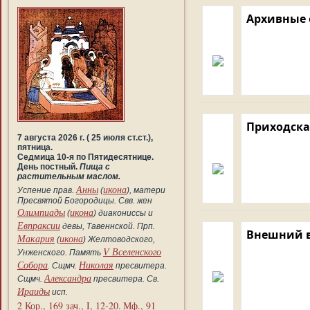
Архивные
Приходска
7 августа 2026 г. ( 25 июля ст.ст.),
пятница.
Седмица 10-я по Пятидесятнице.
День постный.
Пища с
растительным маслом.
Анны
икона
Успение прав.
(
), матери
Пресвятой Богородицы. Свв. жен
Олимпиады
икона
(
) диакониссы и
Евпраксии
девы, Тавеннской. Прп.
Внешний 
Макария
икона
(
) Желтоводского,
V Вселенского
Унженского. Память
Собора
Николая
. Сщмч.
пресвитера.
Александра
Сщмч.
пресвитера. Св.
Ираиды
исп.
2 Кор., 169 зач., I, 12-20.
Мф., 91