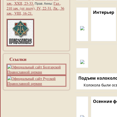
зач., XXII, 23-33.
Гал.,
Прав. Анны:
210 зач. (от полу́), IV, 22-31.
Лк., 36
Интерьер
зач., VIII, 16-21.
Ссылки
Подъем колокол
Колокола были ос
Осенние ф