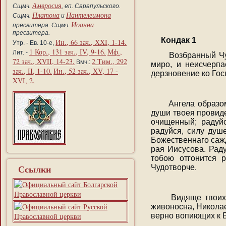
Амвросия
Сщмч.
, еп. Сарапульского.
Платона
Пантелеимона
Сщмч.
и
Иоанна
пресвитера. Сщмч.
пресвитера.
Кондак 1
Ин., 66 зач., XXI, 1-14.
Утр. - Ев. 10-е,
1 Кор., 131 зач., IV, 9-16.
Мф.,
Лит. -
Возбранный Чуд
72 зач., XVII, 14-23.
2 Тим., 292
Вмч.:
миро, и неисчерп
зач., II, 1-10.
Ин., 52 зач., XV, 17 -
дерзновение ко Госп
XVI, 2.
Ангела образом,
души твоея провиде
очищенный; радуй
радуйся, силу душ
Божественнаго сажд
рая Иисусова. Раду
тобою отгонится р
Ссылки
Чудотворче.
Видяще твоих м
живоносна, Никола
верно вопиющих к Б