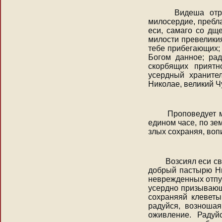
Видеша отроко
милосердие, пребла
еси, самаго со дщ
милости превелики
тебе прибегающих;
Богом данное; рад
скорбящих приятн
усердный хранител
Николае, великий Ч
Проповедует мир
едином часе, по з
злых сохраняя, воп
Возсиял еси све
добрый пастырю Ни
неврежденных отпус
усердно призывающ
сохраняяй клеветы
радуйся, возношая
оживление. Радуй