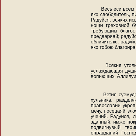
Весь еси всем в
яко свободитель, п
Радуйся, всяких ис
нощи греховной б
требующим благос
предваряяй; радуйс
обличителю; радуй
яко тобою благонра
Всякия утоли б
услаждающая души 
вопиющих: Аллилуи
Ветия суемудре
хульника, разде
православии укреп
мечу, посецаяй зл
учений. Радуйся, 
зданный, имже пок
подвигнувый твои
оправданий Госпо