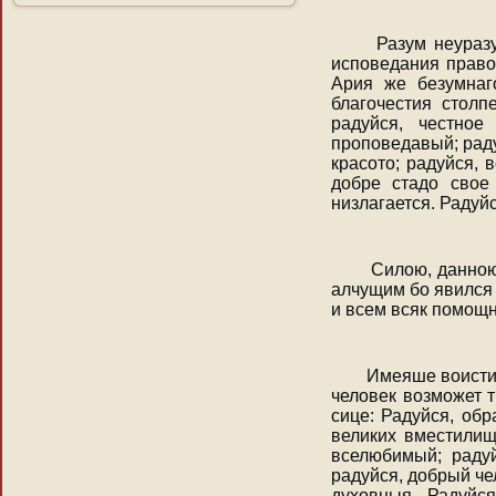
Разум неуразум
исповедания право
Ария же безумнаг
благочестия столп
радуйся, честное
проповедавый; раду
красото; радуйся, 
добре стадо свое 
низлагается. Радуй
Силою, данною т
алчущим бо явился 
и всем всяк помощн
Имеяше воистинну
человек возможет 
сице: Радуйся, обр
великих вместилищ
вселюбимый; радуй
радуйся, добрый че
духовныя. Радуйся