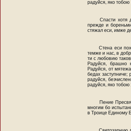
радуйся, яко тобою
Спасти хотя ду
прежде и бореньм
стяжал еси, имже д
Стена еси похв
темже и нас, в доб
ти с любовию таков
Радуйся, брашно 
Радуйся, от мятежа
бедах заступниче; 
радуйся, безчисле
радуйся, яко тобою
Пение Пресвяте
многим бо испытан
в Троице Единому Б
Светозарную лу