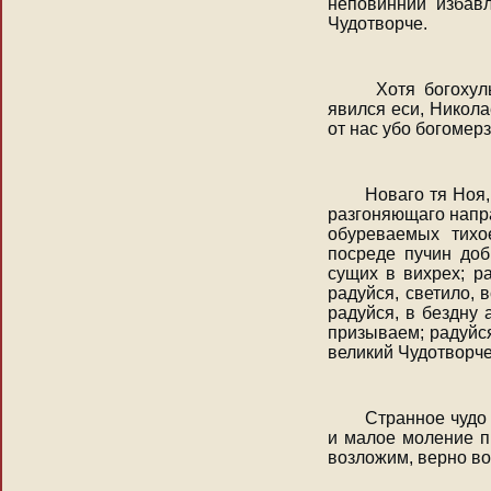
неповиннии избавл
Чудотворче.
Хотя богохульн
явился еси, Никола
от нас убо богомер
Новаго тя Ноя, 
разгоняющаго напр
обуреваемых тихо
посреде пучин доб
сущих в вихрех; р
радуйся, светило,
радуйся, в бездну
призываем; радуйся
великий Чудотворче
Странное чудо я
и малое моление п
возложим, верно в