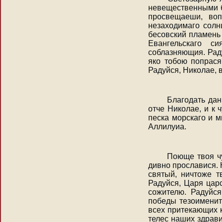
невещественными б
просвещаеши, воп
незаходимаго солн
бесовский пламень 
Евангельскаго с
соблазняющия. Раду
яко тобою попрася
Радуйся, Николае, 
Благодать данн
отче Николае, и к
песка морскаго и 
Аллилуиа.
Поюще твоя чуд
дивно прославися. 
святый, ничтоже т
Радуйся, Царя цар
сожителю. Радуйся
победы тезоименит
всех притекающих к
телес наших здрави