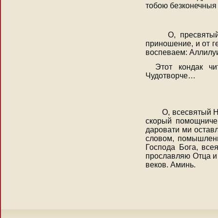
тобою безконечныя 
О, пресвятый 
приношение, и от г
воспеваем: Аллилу
Этот кондак чи
Чудотворче…
О, всесвятый Ни
скорый помощниче
даровати ми оставл
словом, помышлени
Господа Бога, все
прославляю Отца и 
веков. Аминь.