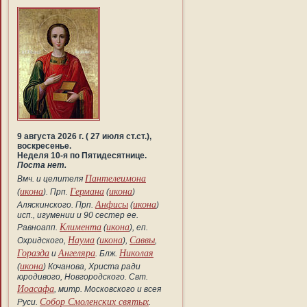
9 августа 2026 г. ( 27 июля ст.ст.),
воскресенье.
Неделя 10-я по Пятидесятнице.
Поста нет.
Пантелеимона
Вмч. и целителя
икона
Германа
икона
(
). Прп.
(
)
Анфисы
икона
Аляскинского. Прп.
(
)
исп., игумении и 90 сестер ее.
Климента
икона
Равноапп.
(
), еп.
Наума
икона
Саввы
Охридского,
(
),
,
Горазда
Ангеляра
Николая
и
. Блж.
икона
(
) Кочанова, Христа ради
юродивого, Новгородского. Свт.
Иоасафа
, митр. Московского и всея
Собор Смоленских святых
Руси.
.