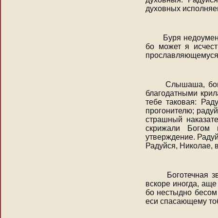
духовных исполняем
Буря недоумения
бо может я исчест
прославляющемуся 
Слышаша, богом
благодатными крил
тебе таковая: Рад
прогонителю; радуй
страшный наказате
скрижали Богом 
утверждение. Радуй
Радуйся, Николае, 
Боготечная зве
вскоре иногда, ащ
бо нестыдно бесом 
еси спасающему то