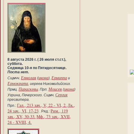
8 августа 2026 г. ( 26 июля ст.ст.),
суббота.
Седмица 10-я по Пятидесятнице.
Поста нет.
Ермолая
икона
Ермиппа
Сщмчч.
(
),
и
Ермократа
, иереев Никомидийских.
Параскевы
Моисея
икона
Прмц.
. Прп.
(
)
Сергия
Угрина, Печерского. Сщмч.
пресвитера.
Гал., 213 зач., V, 22 - VI, 2.
Лк.,
Прп.:
24 зач., VI, 17-23
Рим., 119
. Ряд.:
зач., XV, 30-33.
Мф., 73 зач., XVII,
24 - XVIII, 4.