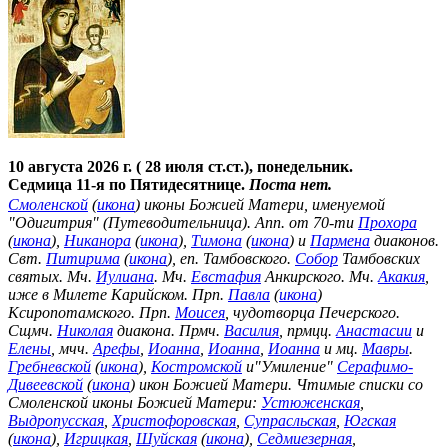
10 августа 2026 г. ( 28 июля ст.ст.), понедельник.
Седмица 11-я по Пятидесятнице.
Поста нет.
Смоленской
(
икона
) иконы Божией Матери, именуемой
"Одигитрия" (Путеводительница). Апп. от 70-ти
Прохора
(
икона
),
Никанора
(
икона
),
Тимона
(
икона
) и
Пармена
диаконов.
Свт.
Питирима
(
икона
), еп. Тамбовского.
Собор
Тамбовских
святых. Мч.
Иулиана
. Мч.
Евстафия
Анкирского. Мч.
Акакия
,
иже в Милете Карийском. Прп.
Павла
(
икона
)
Ксиропотамского. Прп.
Моисея
, чудотворца Печерского.
Сщмч.
Николая
диакона. Прмч.
Василия
, прмцц.
Анастасии
и
Елены
, мчч.
Арефы
,
Иоанна
,
Иоанна
,
Иоанна
и мц.
Мавры
.
Гребневской
(
икона
),
Костромской
и"Умиление"
Серафимо-
Дивеевской
(
икона
) икон Божией Матери. Чтимые списки со
Смоленской иконы Божией Матери:
Устюженская
,
Выдропусская
,
Христофоровская
,
Супрасльская
,
Югская
(
икона
),
Игрицкая
,
Шуйская
(
икона
),
Седмиезерная
,