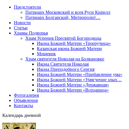
Предстоятели
Патриарх Московский и всея Руси Кирилл
Патриарх Болгарский, Митрополит…
Новости
Статьи
Храмы Подворья
Храм Успения Пресвятой Богородицы
Икона Божией Матери «Троеручица»
Казанская икона Божией Матери
Мощевик
Храм святителя Николая на Болвановке
Икона Святителя Николая
Икона Преподобного Сергия
Икона Божией Матери «Прибавление ума»
Икона Божией Матери «Умягчение злых…
Икона Божией Матери «Державная»
Икона Божией Матери «Всецарица»
Фотогалерея
Объявления
Контакты
Календарь дневной