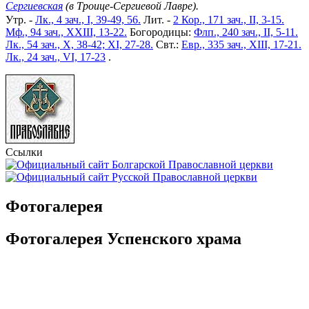
Сергиевская
(в Троице-Сергиевой Лавре).
Утр. -
Лк., 4 зач., I, 39-49, 56.
Лит. -
2 Кор., 171 зач., II, 3-15.
Мф., 94 зач., XXIII, 13-22.
Богородицы:
Флп., 240 зач., II, 5-11.
Лк., 54 зач., X, 38-42; XI, 27-28.
Свт.:
Евр., 335 зач., XIII, 17-21.
Лк., 24 зач., VI, 17-23
.
Ссылки
Фотогалерея
Фотогалерея Успенского храма