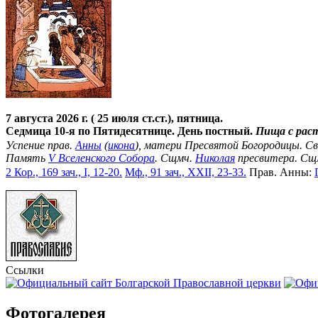
7 августа 2026 г. ( 25 июля ст.ст.), пятница.
Седмица 10-я по Пятидесятнице. День постный.
Пища с рас
Успение прав.
Анны
(
икона
), матери Пресвятой Богородицы. С
Память
V Вселенского Собора
. Сщмч.
Николая
пресвитера. Сщ
2 Кор., 169 зач., I, 12-20.
Мф., 91 зач., XXII, 23-33.
Прав. Анны:
Ссылки
Фотогалерея