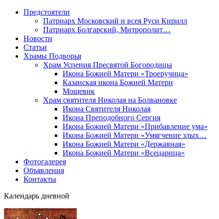
Предстоятели
Патриарх Московский и всея Руси Кирилл
Патриарх Болгарский, Митрополит…
Новости
Статьи
Храмы Подворья
Храм Успения Пресвятой Богородицы
Икона Божией Матери «Троеручица»
Казанская икона Божией Матери
Мощевик
Храм святителя Николая на Болвановке
Икона Святителя Николая
Икона Преподобного Сергия
Икона Божией Матери «Прибавление ума»
Икона Божией Матери «Умягчение злых…
Икона Божией Матери «Державная»
Икона Божией Матери «Всецарица»
Фотогалерея
Объявления
Контакты
Календарь дневной