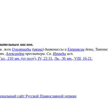
тительным маслом.
вв. жен
Олимпиады
(
икона
) диакониссы и
Евпраксии
девы, Тавеннс
мч.
Александра
пресвитера. Св.
Ираиды
исп.
Гал., 210 зач. (от полу́), IV, 22-31.
Лк., 36 зач., VIII, 16-21.