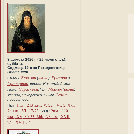
8 августа 2026 г. ( 26 июля ст.ст.),
суббота.
Седмица 10-я по Пятидесятнице.
Поста нет.
Ермолая
икона
Ермиппа
Сщмчч.
(
),
и
Ермократа
, иереев Никомидийских.
Параскевы
Моисея
икона
Прмц.
. Прп.
(
)
Сергия
Угрина, Печерского. Сщмч.
пресвитера.
Гал., 213 зач., V, 22 - VI, 2.
Лк.,
Прп.:
24 зач., VI, 17-23
Рим., 119
. Ряд.:
зач., XV, 30-33.
Мф., 73 зач., XVII,
24 - XVIII, 4.