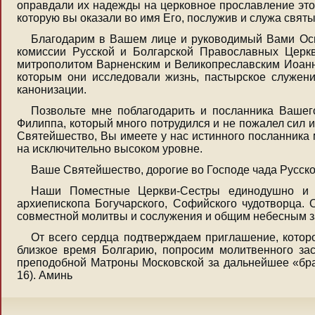
оправдали их надежды на церковное прославление этог
которую вы оказали во имя Его, послужив и служа святым
Благодарим в Вашем лице и руководимый Вами Ос
комиссии Русской и Болгарской Православных Церк
митрополитом Варненским и Великопреславским Иоанн
которым они исследовали жизнь, пастырское служени
канонизации.
Позвольте мне поблагодарить и посланника Ваше
Филиппа, который много потрудился и не пожалел сил и
Святейшество, Вы имеете у нас истинного посланника 
на исключительно высоком уровне.
Ваше Святейшество, дорогие во Господе чада Русск
Наши Поместные Церкви-Сестры единодушно и е
архиепископа Богучарского, Софийского чудотворца.
совместной молитвы и сослужения и общим небесным 
От всего сердца подтверждаем приглашение, котор
близкое время Болгарию, попросим молитвенного зас
преподобной Матроны Московской за дальнейшее «бра
16). Аминь