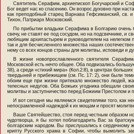
Святитель Серафим, архиепископ Богучарский и Софи
Бог ведет нас ко спасению. Он возрос духовно при наст
как преподобный старец Варнава Гефсиманский, св. 
Тихон, Патриарх Московский.
По прибытии владыки Серафима в Болгарию очень бы
свечу, не ставят ее под сосудом, но на подсвечнике, и 
любящим архипастырем и руководителем на нелегком пу
так и для бесчисленного множества наших соотечествен
нему со всех концов страны для молитвы, исповеди и д
В жизни новопрославленного святителя Серафима
Московской есть нечто общее. Оба подвизались большую
38), а среди «стихий мира» (Кол.2:8), в центрах больш
твердыней и прибежищем (см. Пс. 17: 2), они были те
обоим еще при жизни притекало множество людей, жа
телесных недугов. Оба Божьих угодника обещали свои
молитвы и заступничество перед Божиим Престолом и п
И вот сегодня мы являемся свидетелями того, как не
непосрамленной надеждой к их мощам и просят молитве
Ваше Святейшество, стоя перед честным образом но
чудотворца, я бы хотел поблагодарить Вас за братск
болгарским народом. Вы прислушались к сердечному ж
крипту Русского храма в Софии, чтобы вымолить за