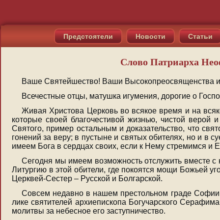
Предстоятели
Новости
Статьи
Слово Патриарха Нео
Ваше Святейшество! Ваши Высокопреосвященства и
Всечестные отцы, матушка игумения, дорогие о Госпо
Живая Христова Церковь во всякое время и на всяк
которые своей благочестивой жизнью, чистой верой 
Святого, пример остальным и доказательство, что свят
гонений за веру; в пустыне и святых обителях, но и в 
имеем Бога в сердцах своих, если к Нему стремимся и 
Сегодня мы имеем возможность отслужить вместе с
Литургию в этой обители, где покоятся мощи Божьей у
Церквей-Сестер – Русской и Болгарской.
Совсем недавно в нашем престольном граде Софии 
лике святителей архиепископа Богучарского Серафима,
молитвы за небесное его заступничество.