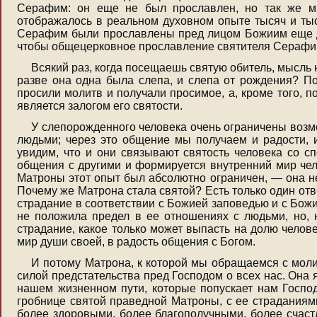
Серафим: он еще не был прославлен, но так же мн
отображалось в реальном духовном опыте тысяч и тыс
Серафим были прославлены пред лицом Божиим еще до
чтобы общецерковное прославление святителя Серафим
Всякий раз, когда посещаешь святую обитель, мысль
разве она одна была слепа, и слепа от рождения? По
просили молитв и получали просимое, а, кроме того, 
является залогом его святости.
У слепорожденного человека очень ограничены возм
людьми; через это общение мы получаем и радости, и
увидим, что и они связывают святость человека со 
общения с другими и формируется внутренний мир чел
Матроны этот опыт был абсолютно ограничен, — она не
Почему же Матрона стала святой? Есть только один отве
страдание в соответствии с Божией заповедью и с Бож
не положила предел в ее отношениях с людьми, но, н
страдание, какое только может выпасть на долю челов
мир души своей, в радость общения с Богом.
И потому Матрона, к которой мы обращаемся с моли
силой предстательства пред Господом о всех нас. Она 
нашем жизненном пути, которые попускает нам Господь
гробнице святой праведной Матроны, с ее страдания
более здоровыми, более благополучными, более счаст