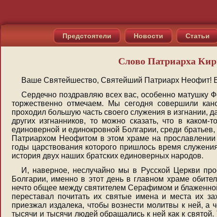
Предстоятели
Новости
Статьи
Слово Патриарха Кир
Ваше Святейшество, Святейший Патриарх Неофит! Ва
Сердечно поздравляю всех вас, особенно матушку Ф
торжественно отмечаем. Мы сегодня совершили кан
проходил большую часть своего служения в изгнании, д
других изгнанников, то можно сказать, что в каком
единоверной и единокровной Болгарии, среди братьев, 
Патриархом Неофитом в этом храме на прославлении 
годы царствования которого пришлось время служения 
история двух наших братских единоверных народов.
И, наверное, неслучайно мы в Русской Церкви про
Болгарии, именно в этот день в главном храме обите
нечто общее между святителем Серафимом и блаженной 
переставал почитать их святые имена и места их за
приезжал издалека, чтобы вознести молитвы к ней, а 
тысячи и тысячи людей обращались к ней как к святой.