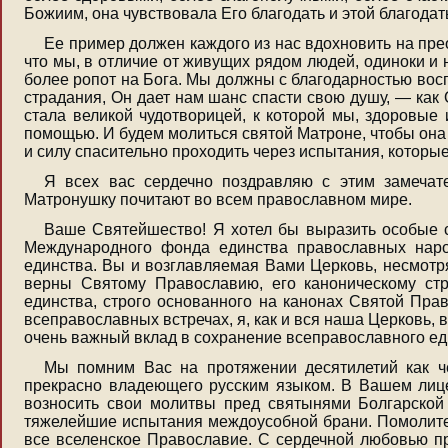
Божиим, она чувствовала Его благодать и этой благодат
Ее пример должен каждого из нас вдохновить на пре
что мы, в отличие от живущих рядом людей, одиноки и 
более ропот на Бога. Мы должны с благодарностью воспр
страдания, Он дает нам шанс спасти свою душу, — как
стала великой чудотворицей, к которой мы, здоровые
помощью. И будем молиться святой Матроне, чтобы она 
и силу спасительно проходить через испытания, которы
Я всех вас сердечно поздравляю с этим замечат
Матронушку почитают во всем православном мире.
Ваше Святейшество! Я хотел бы выразить особые с
Международного фонда единства православных наро
единства. Вы и возглавляемая Вами Церковь, несмотря
верны Святому Православию, его каноническому ст
единства, строго основанного на канонах Святой Прав
всеправославных встречах, я, как и вся наша Церковь
очень важный вклад в сохранение всеправославного ед
Мы помним Вас на протяжении десятилетий как че
прекрасно владеющего русским языком. В Вашем лиц
возносить свои молитвы пред святынями Болгарской
тяжелейшие испытания междоусобной брани. Помолитесь
все вселенское Православие. С сердечной любовью п