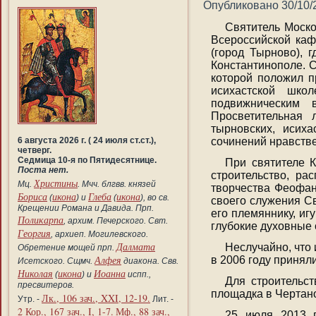
Опубликовано
30/10/
Святитель Моско
Всероссийской каф
(город Тырново), 
Константинополе. 
которой положил 
исихастской шко
подвижническим 
Просветительная 
тырновских, исих
6 августа 2026 г. ( 24 июля ст.ст.),
сочинений нравстве
четверг.
Седмица 10-я по Пятидесятнице.
При святителе 
Поста нет.
строительство, ра
Христины
Мц.
. Мчч. блгвв. князей
творчества Феофан
Бориса
икона
Глеба
икона
(
) и
(
), во св.
своего служения С
Крещении Романа и Давида. Прп.
его племяннику, и
Поликарпа
, архим. Печерского. Свт.
глубокие духовные 
Георгия
, архиеп. Могилевского.
Далмата
Неслучайно, что
Обретение мощей прп.
Алфея
в 2006 году принял
Исетского. Сщмч.
диакона. Свв.
Николая
икона
Иоанна
(
) и
испп.,
Для строительс
пресвитеров.
площадка в Чертано
Лк., 106 зач., XXI, 12-19.
Утр. -
Лит. -
2 Кор., 167 зач., I, 1-7.
Мф., 88 зач.,
25 июля 2013 