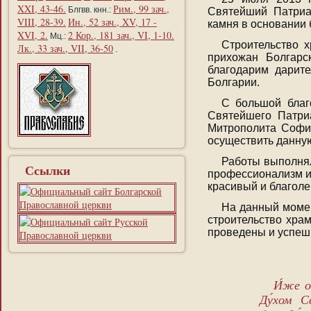
XXI, 43-46.
Рим., 99 зач.,
Блгвв. кнн.:
Святейший Патриа
VIII, 28-39.
Ин., 52 зач., XV, 17 -
камня в основании 
XVI, 2.
2 Кор., 181 зач., VI, 1-10.
Мц.:
Строительство 
Лк., 33 зач., VII, 36-50
.
прихожан Болгарс
благодарим дарит
Болгарии.
С большой благ
Святейшего Патри
Митрополита Софий
осуществить данну
Работы выполнял
Ссылки
профессионализм и 
красивый и благоле
На данный момен
строительство хра
проведены и успеш
И́же о
Ду́хом С